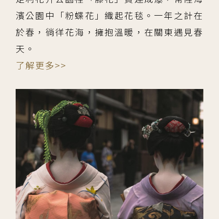
濱公園中「粉蝶花」織起花毯。一年之計在
於春，徜徉花海，擁抱溫暖，在關東遇見春
天。
了解更多>>