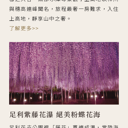
與穗高連峰聞名，旅程最奢一房難求，入住
上高地，靜享山中之奢。
了解更多>>
足利紫藤花瀑 絕美粉蝶花海
足利花卉公園裡「藤花」貫連成瀑，常陸海