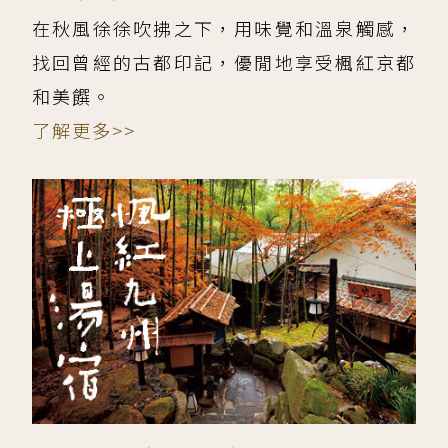
在秋風徐徐吹拂之下，用味覺和溫泉觸感，
找回曾經的古都印記，優閒地享受楓紅京都
和美饌。
了解更多>>