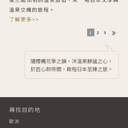
溫泉交織的旅程。
了解更多>>
1
2
3
隨櫻楓花季之韻，沐溫泉靜謐之心，
於匠心款待間，啟程日本至臻之旅。
尋找目的地
歐洲