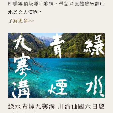
四季等頂級隱世旅宿，帶您深度體驗宋韻山
水與文人清歡。
了解更多>>
綠水青煙九寨溝 川渝仙國六日遊