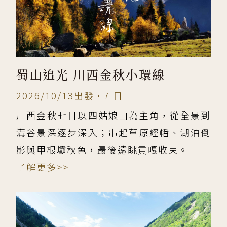
蜀山追光 川西金秋小環線
2026/10/13出發•7 日
川西金秋七日以四姑娘山為主角，從全景到
溝谷景深逐步深入；串起草原經幡、湖泊倒
影與甲根壩秋色，最後遠眺貢嘎收束。
了解更多>>