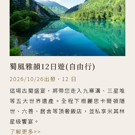
蜀風雅韻12日遊(自由行)
2026/10/26出發•12 日
這場古蜀盛宴，將帶您走入九寨溝、三星堆
等五大世界遺產。全程下榻麗思卡爾頓隱
世、六善、居舍等頂奢飯店，並私享米其林
星級饗宴。
了解更多>>