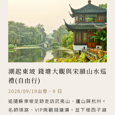
潮起東坡 錢塘大觀與宋韻山水巡
禮(自由行)
2026/09/19出發•9 日
追隨蘇東坡足跡走訪武夷山、廬山與杭州。
名師領路、VIP席觀錢塘潮，並下榻西子湖