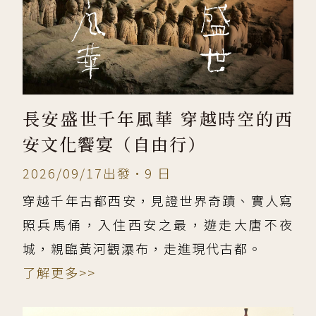
長安盛世千年風華 穿越時空的西
安文化饗宴（自由行）
2026/09/17出發•9 日
穿越千年古都西安，見證世界奇蹟、實人寫
照兵馬俑，入住西安之最，遊走大唐不夜
城，親臨黃河觀瀑布，走進現代古都。
了解更多>>