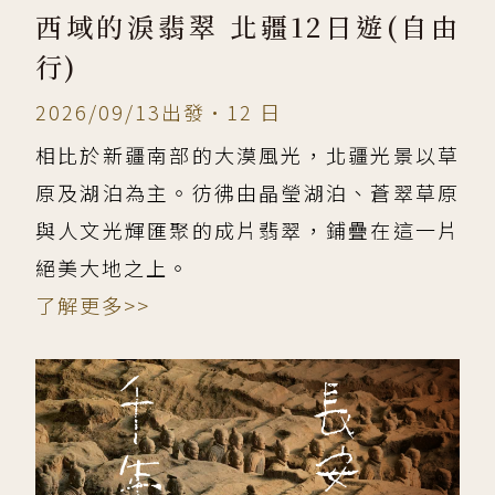
西域的淚翡翠 北疆12日遊(自由
行)
2026/09/13出發•12 日
相比於新疆南部的大漠風光，北疆光景以草
原及湖泊為主。彷彿由晶瑩湖泊、蒼翠草原
與人文光輝匯聚的成片翡翠，鋪疊在這一片
絕美大地之上。
了解更多>>