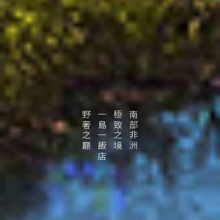
野奢之巔
一島一飯店
極致之境
南部非洲